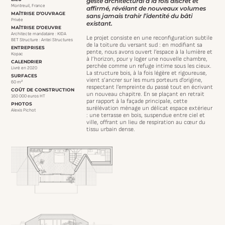
geste architectural à la fois discret et
Montreuil, France
affirmé, révélant de nouveaux volumes
MAÎTRISE D’OUVRAGE
sans jamais trahir l’identité du bâti
Privée
existant.
MAÎTRISE D’OEUVRE
Architecte mandataire : KIDA
Le projet consiste en une reconfiguration subtile
BET Structure : Antei Structures
de la toiture du versant sud : en modifiant sa
ENTREPRISES
pente, nous avons ouvert l’espace à la lumière et
Kopac
à l’horizon, pour y loger une nouvelle chambre,
CALENDRIER
perchée comme un refuge intime sous les cieux.
Livré en 2020
La structure bois, à la fois légère et rigoureuse,
SURFACES
vient s’ancrer sur les murs porteurs d’origine,
60 m²
respectant l’empreinte du passé tout en écrivant
COÛT DE CONSTRUCTION
un nouveau chapitre. En se plaçant en retrait
160 000 euros HT
par rapport à la façade principale, cette
PHOTOS
surélévation ménage un délicat espace extérieur
Alexis Pichot
: une terrasse en bois, suspendue entre ciel et
ville, offrant un lieu de respiration au cœur du
tissu urbain dense.