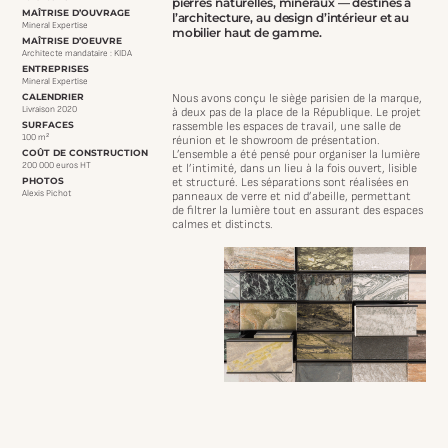
pierres naturelles, minéraux — destinés à
MAÎTRISE D’OUVRAGE
l’architecture, au design d’intérieur et au
Mineral Expertise
mobilier haut de gamme.
MAÎTRISE D’OEUVRE
Architecte mandataire : KIDA
ENTREPRISES
Mineral Expertise
CALENDRIER
Nous avons conçu le siège parisien de la marque,
Livraison 2020
à deux pas de la place de la République.
Le projet
SURFACES
rassemble les espaces de travail, une salle de
100 m²
réunion et le showroom de présentation.
COÛT DE CONSTRUCTION
L’ensemble a été pensé pour organiser la lumière
200 000 euros HT
et l’intimité, dans un lieu à la fois ouvert, lisible
PHOTOS
et structuré.
Les séparations sont réalisées en
Alexis Pichot
panneaux de verre et nid d’abeille, permettant
de filtrer la lumière tout en assurant des espaces
calmes et distincts.