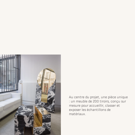
Au centre du projet, une pièce unique
: un meuble de 200 tiroirs, conçu sur
mesure pour accueillir, classer et
exposer les échantillons de
matériaux.