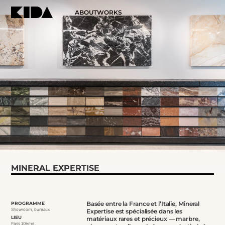
ABOUT
WORKS
MINERAL EXPERTISE
Basée entre la France et l’Italie, Mineral
PROGRAMME
Showroom, bureaux
Expertise est spécialisée dans les
LIEU
matériaux rares et précieux — marbre,
Paris 10ème