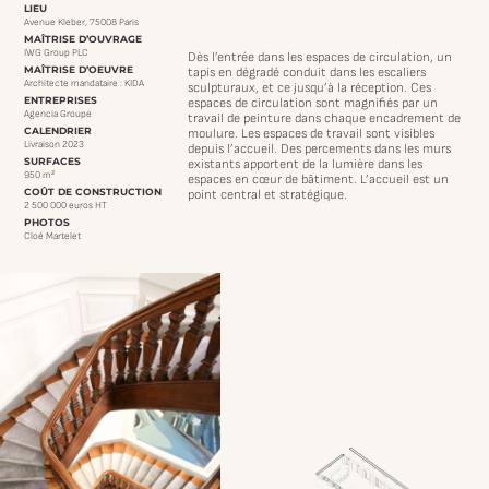
LIEU
Avenue Kleber, 75008 Paris
MAÎTRISE D’OUVRAGE
IWG Group PLC
Dès l’entrée dans les espaces de circulation, un
MAÎTRISE D’OEUVRE
tapis en dégradé conduit dans les escaliers
Architecte mandataire : KIDA
sculpturaux, et ce jusqu’à la réception. Ces
ENTREPRISES
espaces de circulation sont magnifiés par un
Agencia Groupe
travail de peinture dans chaque encadrement de
CALENDRIER
moulure. Les espaces de travail sont visibles
Livraison 2023
depuis l’accueil. Des percements dans les murs
SURFACES
existants apportent de la lumière dans les
950 m²
espaces en cœur de bâtiment. L’accueil est un
COÛT DE CONSTRUCTION
point central et stratégique.
2 500 000 euros HT
PHOTOS
Cloé Martelet