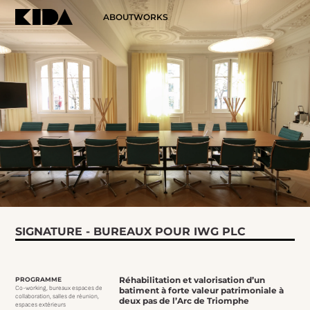
ABOUT
WORKS
SIGNATURE - BUREAUX POUR IWG PLC
Réhabilitation et valorisation d’un
PROGRAMME
Co-working, bureaux espaces de
batiment à forte valeur patrimoniale à
collaboration, salles de réunion,
deux pas de l’Arc de Triomphe
espaces extérieurs